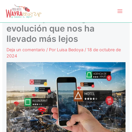
Ir
Main
al
Turismo y tecnología: Una
Men
contenido
evolución que nos ha
llevado más lejos
Deja un comentario
/ Por
Luisa Bedoya
/
18 de octubre de
2024