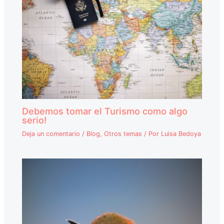
Debemos tomar el Turismo como algo
serio!
Deja un comentario
/
Blog
,
Otros temas
/ Por
Luisa Bedoya