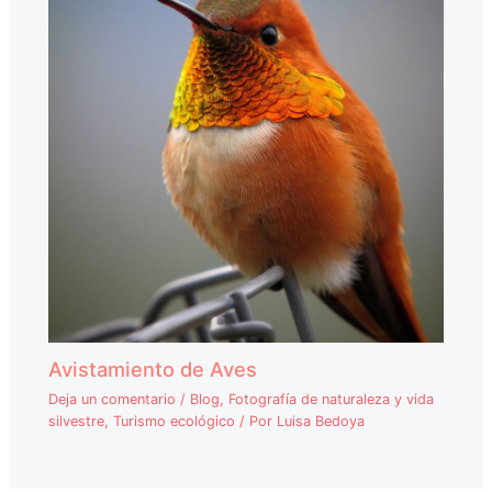
Avistamiento de Aves
Deja un comentario
/
Blog
,
Fotografía de naturaleza y vida
silvestre
,
Turismo ecológico
/ Por
Luisa Bedoya