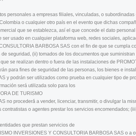
sus datos personales a empresas filiales, vinculadas, o su
a o cualquier otro país en el evento que dichas compañías 
 comercial que se establezca, así el que concede el dato person
 de ser usado en cualquier plataforma web, redes sociales, apl
TORIA BARBOSA SAS con el fin de que se cumpla con sus 
s de seguridad, (ii) tomados de los documentos que suministran
iones que se realizan dentro o fuera de las instalaciones d
n para fines de seguridad de las personas, los bienes e 
drán ser utilizados como prueba en cualquier tipo de pro
rmación será utilizada solo para los
OMOTORA DE TURISMO
derá́ a vender, licenciar, transmitir, o divulgar la misma,
os contratistas o agentes prestar los servicios encomendados; (ii
s entidades que prestan servicios de
MO INVERSIONES Y CONSULTORIA BARBOSA SAS o a otras e