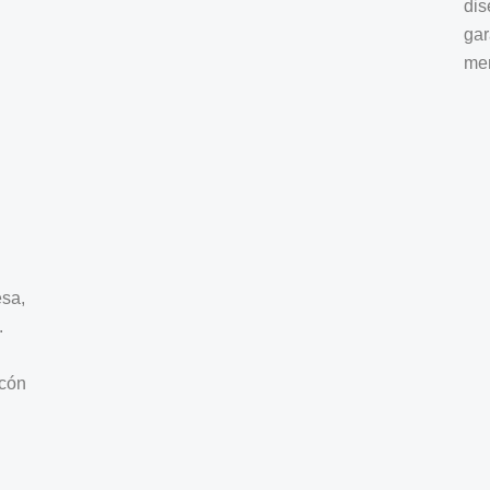
dis
gar
me
esa,
.
ncón