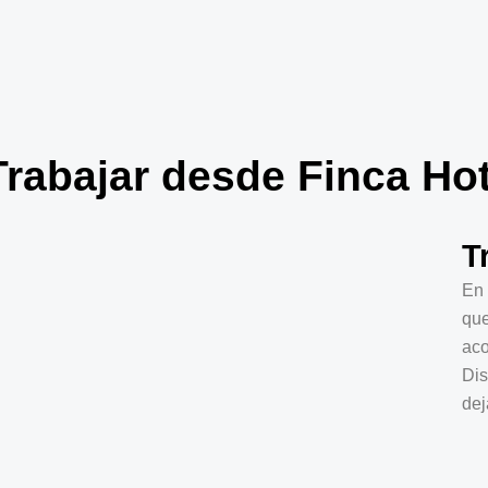
Trabajar desde Finca Ho
T
En 
que
aco
Dis
dej