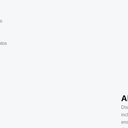
do
ntos
A
Dis
inc
ens