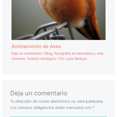
Avistamiento de Aves
Deja un comentario
/
Blog
,
Fotografía de naturaleza y vida
silvestre
,
Turismo ecológico
/ Por
Luisa Bedoya
Deja un comentario
Tu dirección de correo electrónico no será publicada.
Los campos obligatorios están marcados con
*