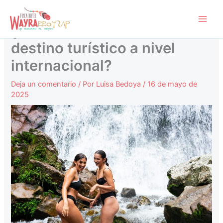
Ir
Main
al
¿Qué hace exitoso a un
Men
contenido
destino turístico a nivel
internacional?
Deja un comentario
/ Por
Luisa Bedoya
/
16 de mayo de
2025