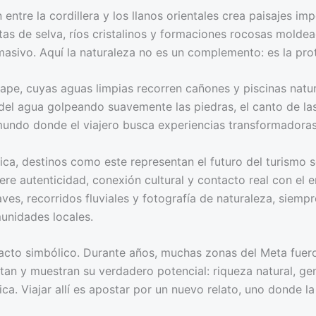
entre la cordillera y los llanos orientales crea paisajes i
as de selva, ríos cristalinos y formaciones rocosas molde
 masivo. Aquí la naturaleza no es un complemento: es la pro
ape, cuyas aguas limpias recorren cañones y piscinas natu
del agua golpeando suavemente las piedras, el canto de las
undo donde el viajero busca experiencias transformadoras,
ica, destinos como este representan el futuro del turismo s
e autenticidad, conexión cultural y contacto real con el e
ves, recorridos fluviales y fotografía de naturaleza, siem
unidades locales.
acto simbólico. Durante años, muchas zonas del Meta fueron
entan y muestran su verdadero potencial: riqueza natural, g
ica. Viajar allí es apostar por un nuevo relato, uno donde l