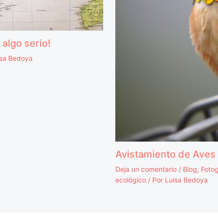
algo serio!
isa Bedoya
Avistamiento de Aves
Deja un comentario
/
Blog
,
Fotog
ecológico
/ Por
Luisa Bedoya