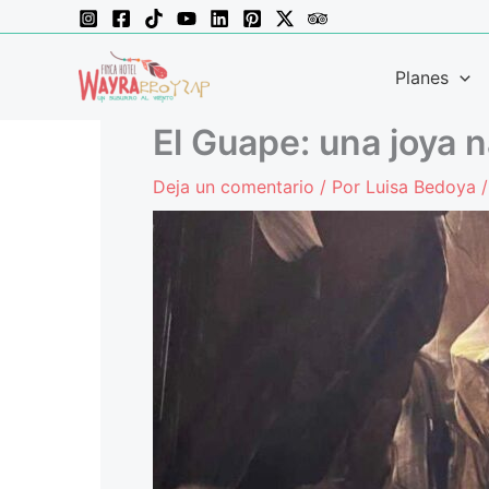
Ir
al
contenido
Planes
El Guape: una joya 
Deja un comentario
/ Por
Luisa Bedoya