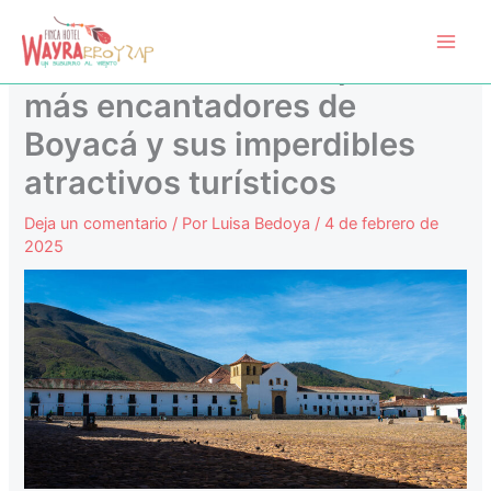
Ir
Main
al
Descubre los municipios
Men
contenido
más encantadores de
Boyacá y sus imperdibles
atractivos turísticos
Deja un comentario
/ Por
Luisa Bedoya
/
4 de febrero de
2025