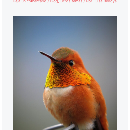
Deja un comentario
/
Blog
,
Otros temas
/ Por
Luisa Bedoya