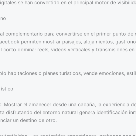
igitales se han convertido en el principal motor de visibili
ino
al complementario para convertirse en el primer punto de co
acebook permiten mostrar paisajes, alojamientos, gastrono
al corto domina: reels, videos verticales y transmisiones 
o habitaciones o planes turísticos, vende emociones, estil
ístico
es. Mostrar el amanecer desde una cabaña, la experiencia d
 disfrutando del entorno natural genera identificación inme
nciar un destino de otro.
 autenticidad. Los contenidos espontáneos, grabados con c