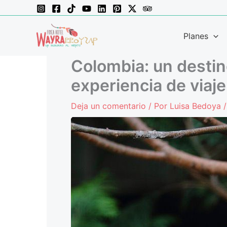
Ir
al
contenido
Planes
Colombia: un destin
experiencia de viaje
Deja un comentario
/ Por
Luisa Bedoya