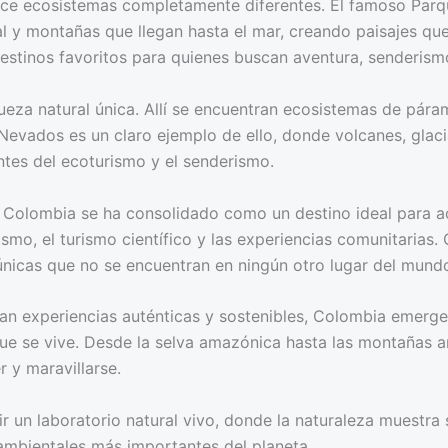
rece ecosistemas completamente diferentes. El famoso Par
al y montañas que llegan hasta el mar, creando paisajes qu
estinos favoritos para quienes buscan aventura, senderismo
ueza natural única. Allí se encuentran ecosistemas de pára
 Nevados es un claro ejemplo de ello, donde volcanes, glac
tes del ecoturismo y el senderismo.
, Colombia se ha consolidado como un destino ideal para a
ismo, el turismo científico y las experiencias comunitarias.
nicas que no se encuentran en ningún otro lugar del mund
an experiencias auténticas y sostenibles, Colombia emerg
que se vive. Desde la selva amazónica hasta las montañas an
r y maravillarse.
ir un laboratorio natural vivo, donde la naturaleza muestr
ambientales más importantes del planeta.