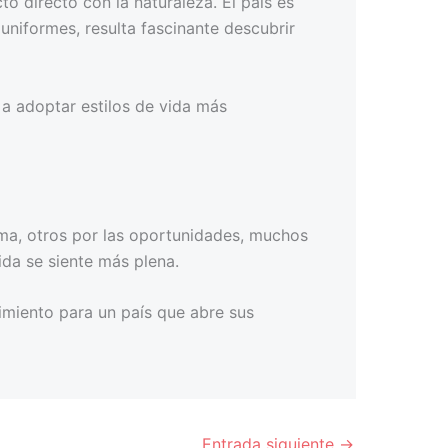
o directo con la naturaleza. El país es
uniformes, resulta fascinante descubrir
 a adoptar estilos de vida más
ima, otros por las oportunidades, muchos
ida se siente más plena.
imiento para un país que abre sus
Entrada siguiente
→