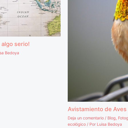
algo serio!
isa Bedoya
Avistamiento de Aves
Deja un comentario
/
Blog
,
Fotog
ecológico
/ Por
Luisa Bedoya